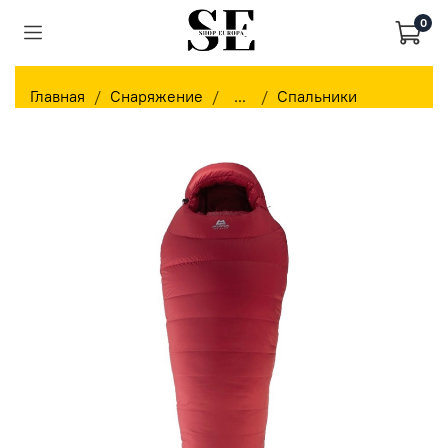
0
Главная
Снаряжение
...
Спальники