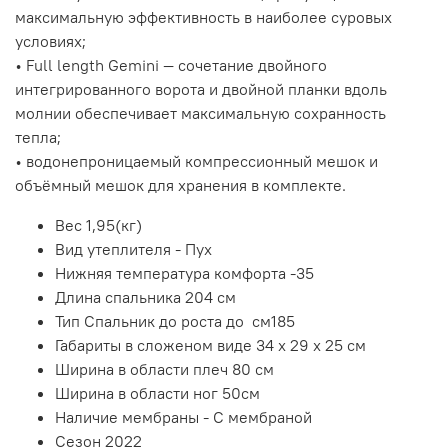
максимальную эффективность в наиболее суровых
условиях;
• Full length Gemini — сочетание двойного
интегрированного ворота и двойной планки вдоль
молнии обеспечивает максимальную сохранность
тепла;
• водонепроницаемый компрессионный мешок и
объёмный мешок для хранения в комплекте.
Вес 1,95(кг)
Вид утеплителя -
Пух
Нижняя температура комфорта
-35
Длина спальника
204 см
Тип
Спальник до роста до см
185
Габариты в сложеном виде
34 х 29 х 25 см
Ширина в области плеч
80 см
Ширина в области ног
50см
Наличие мембраны -
С мембраной
Сезон 20
22