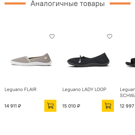
Аналогичные товары
Leguano FLAIR
Leguano LADY LOOP
Legua
SCHW
14 911 ₽
15 010 ₽
12 997