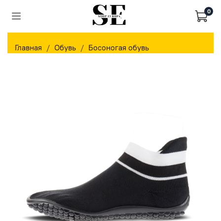
0
Главная
Обувь
Босоногая обувь