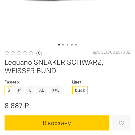
арт.
LE1000207002
(0)
Leguano SNEAKER SCHWARZ,
WEISSER BUND
Размер
Цвет
S
M
L
XL
XXL
black
8 887 ₽
В корзину