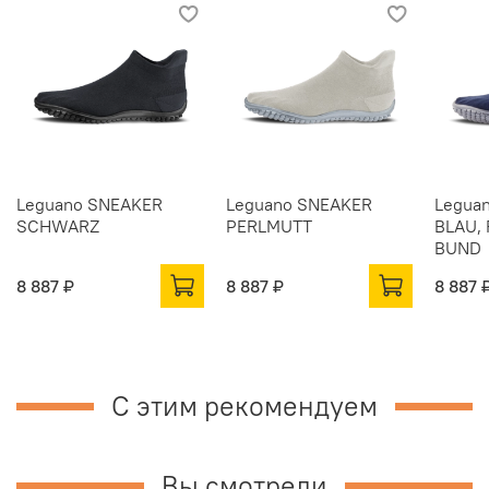
Leguano SNEAKER
Leguano SNEAKER
Legua
SCHWARZ
PERLMUTT
BLAU,
BUND
8 887 ₽
8 887 ₽
8 887 
С этим рекомендуем
Вы смотрели