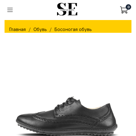
0
Главная
Обувь
Босоногая обувь