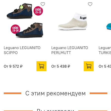
Leguano LEGUANITO
Leguano LEGUANITO
Legua
SCIPPO
PERLMUTT
TURKI
От
9 572 ₽
От
5 438 ₽
От
5 4
С этим рекомендуем