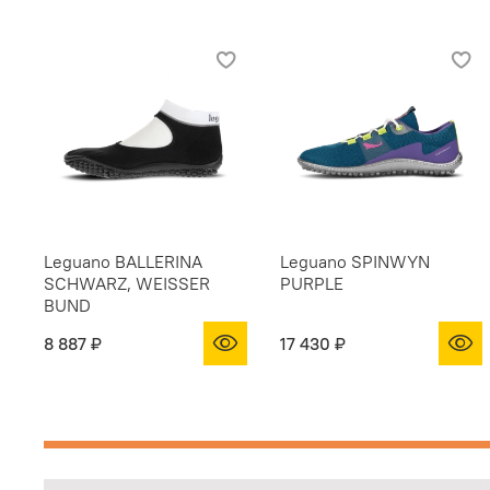
Leguano BALLERINA
Leguano SPINWYN
SCHWARZ, WEISSER
PURPLE
BUND
8 887 ₽
17 430 ₽