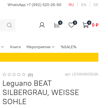
u
WhatsApp +7 (992) 520-26-90
RU
EN
DE
0
0
0
0 ₽
Книги
Мероприятия
%SALE%
арт.
LE1004905536
(0)
Leguano BEAT
SILBERGRAU, WEISSE
SOHLE