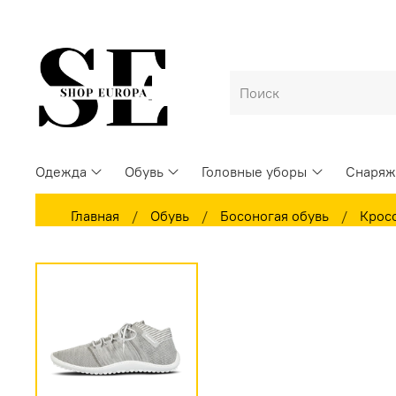
Одежда
Обувь
Головные уборы
Снаряж
Главная
Обувь
Босоногая обувь
Крос