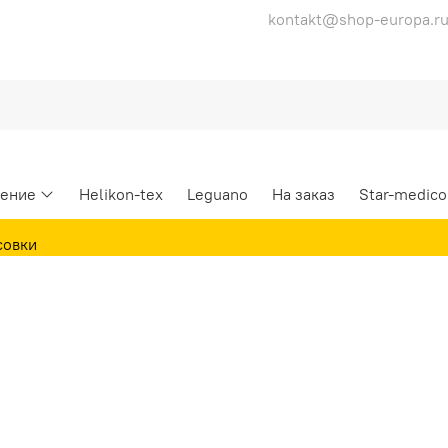
kontakt@shop-europa.r
ение
Helikon-tex
Leguano
На заказ
Star-medico
совки