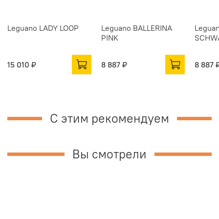
Leguano LADY LOOP
Leguano BALLERINA
Legua
PINK
SCHW
15 010 ₽
8 887 ₽
8 887 
С этим рекомендуем
Вы смотрели