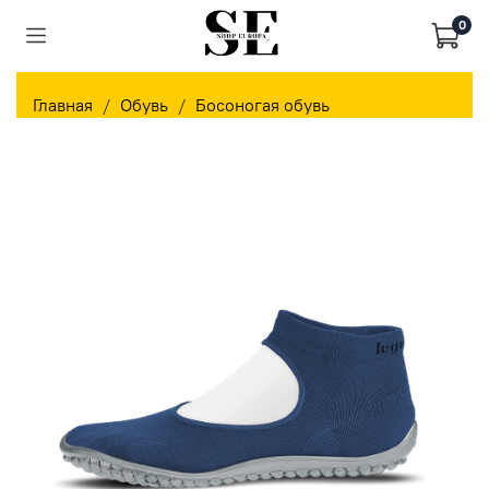
0
Главная
Обувь
Босоногая обувь