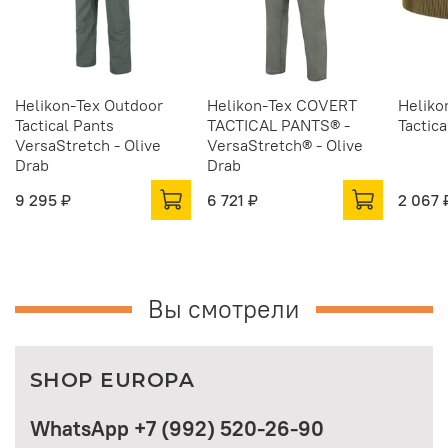
Helikon-Tex Outdoor
Helikon-Tex COVERT
Heliko
Tactical Pants
TACTICAL PANTS® -
Tactica
VersaStretch - Olive
VersaStretch® - Olive
Drab
Drab
9 295 ₽
6 721 ₽
2 067 
Вы смотрели
SHOP EUROPA
WhatsApp +7 (992) 520-26-90