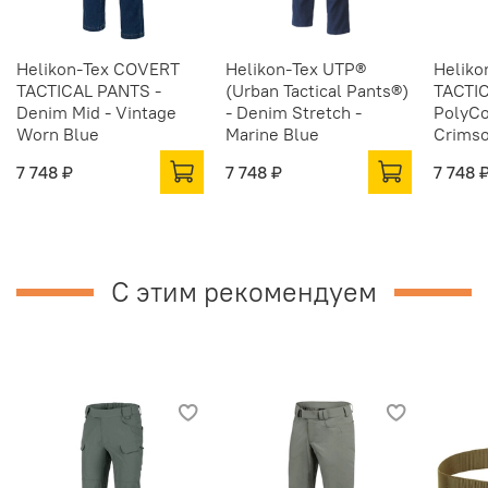
Helikon-Tex COVERT
Helikon-Tex UTP®
Heliko
TACTICAL PANTS -
(Urban Tactical Pants®)
TACTI
Denim Mid - Vintage
- Denim Stretch -
PolyCo
Worn Blue
Marine Blue
Crimso
7 748 ₽
7 748 ₽
7 748 
С этим рекомендуем