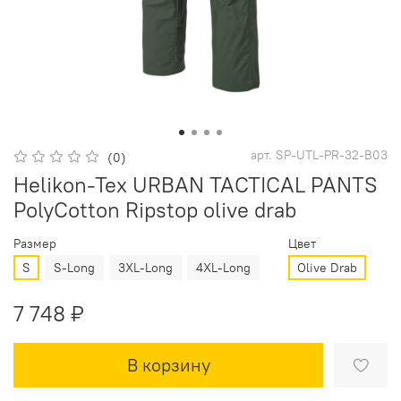
арт.
SP-UTL-PR-32-B03
(0)
Helikon-Tex URBAN TACTICAL PANTS
PolyCotton Ripstop olive drab
Размер
Цвет
S
S-Long
3XL-Long
4XL-Long
Olive Drab
7 748 ₽
В корзину