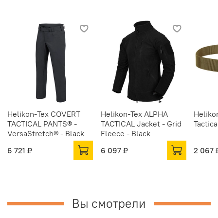
Helikon-Tex COVERT
Helikon-Tex ALPHA
Heliko
TACTICAL PANTS® -
TACTICAL Jacket - Grid
Tactica
VersaStretch® - Black
Fleece - Black
6 721 ₽
6 097 ₽
2 067 
Вы смотрели