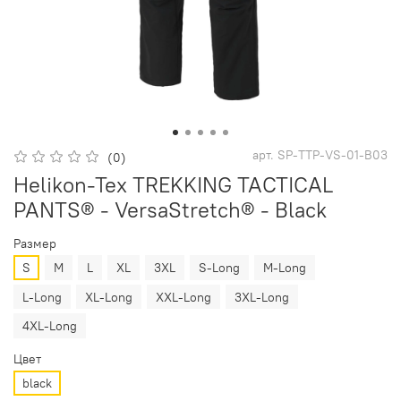
арт.
SP-TTP-VS-01-B03
(0)
Helikon-Tex TREKKING TACTICAL
PANTS® - VersaStretch® - Black
Размер
S
M
L
XL
3XL
S-Long
M-Long
L-Long
XL-Long
XXL-Long
3XL-Long
4XL-Long
Цвет
black