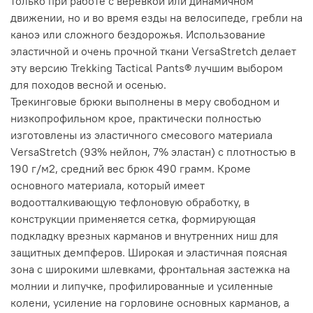
только при работе с веревкой или динамичном
движении, но и во время езды на велосипеде, гребли на
каноэ или сложного бездорожья. Использование
эластичной и очень прочной ткани VersaStretch делает
эту версию Trekking Tactical Pants® лучшим выбором
для походов весной и осенью.
Трекинговые брюки выполнены в меру свободном и
низкопрофильном крое, практически полностью
изготовлены из эластичного смесового материала
VersaStretch (93% нейлон, 7% эластан) с плотностью в
190 г/м2, средний вес брюк 490 грамм. Кроме
основного материала, который имеет
водоотталкивающую тефлоновую обработку, в
конструкции применяется сетка, формирующая
подкладку врезных карманов и внутренних ниш для
защитных демпферов. Широкая и эластичная поясная
зона с широкими шлевками, фронтальная застежка на
молнии и липучке, профилированные и усиленные
колени, усиление на горловине основных карманов, а