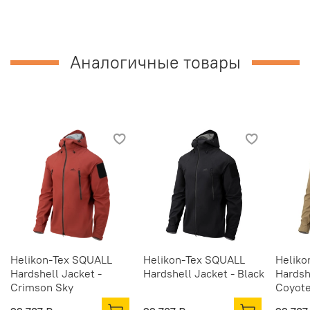
Аналогичные товары
Helikon-Tex SQUALL
Helikon-Tex SQUALL
Heliko
Hardshell Jacket -
Hardshell Jacket - Black
Hardsh
Crimson Sky
Coyot