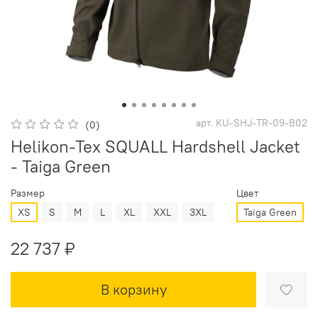
арт.
KU-SHJ-TR-09-B02
(0)
Helikon-Tex SQUALL Hardshell Jacket
- Taiga Green
Размер
Цвет
XS
S
M
L
XL
XXL
3XL
Taiga Green
22 737 ₽
В корзину