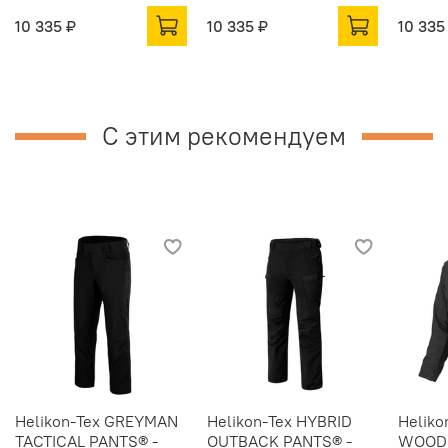
10 335 ₽
10 335 ₽
10 335
С этим рекомендуем
Helikon-Tex GREYMAN
Helikon-Tex HYBRID
Heliko
TACTICAL PANTS® -
OUTBACK PANTS® -
WOODS