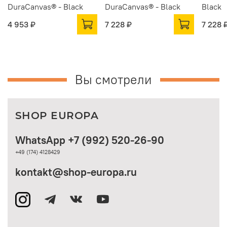
DuraCanvas® - Black
DuraCanvas® - Black
Black
4 953 ₽
7 228 ₽
7 228 
Вы смотрели
SHOP EUROPA
WhatsApp +7 (992) 520-26-90
+49 (174) 4128429
kontakt@shop-europa.ru