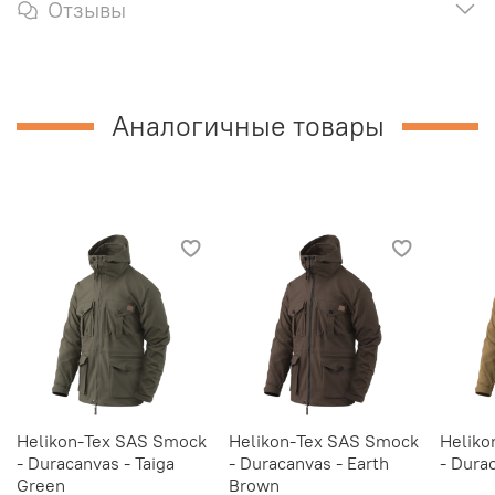
Отзывы
Аналогичные товары
Helikon-Tex SAS Smock
Helikon-Tex SAS Smock
Heliko
- Duracanvas - Taiga
- Duracanvas - Earth
- Dura
Green
Brown