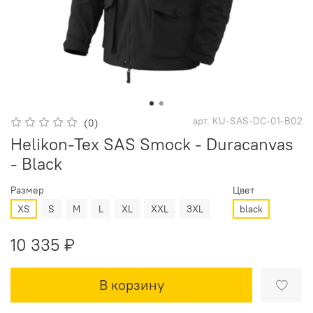
арт.
KU-SAS-DC-01-B02
(0)
Helikon-Tex SAS Smock - Duracanvas
- Black
Размер
Цвет
XS
S
M
L
XL
XXL
3XL
black
10 335 ₽
В корзину