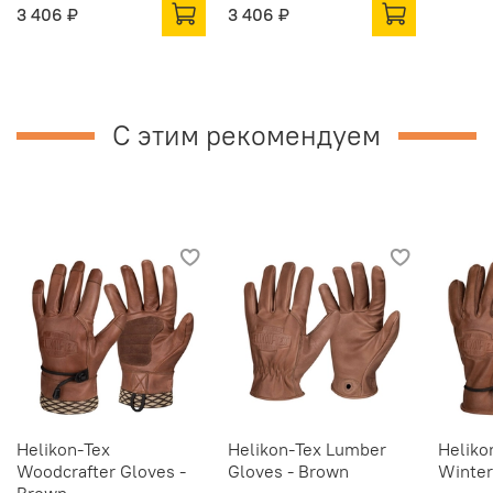
3 406 ₽
3 406 ₽
С этим рекомендуем
Helikon-Tex
Helikon-Tex Lumber
Heliko
Woodcrafter Gloves -
Gloves - Brown
Winter