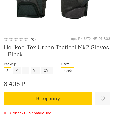
арт.
RK-UT2-NE-01-B03
(0)
Helikon-Tex Urban Tactical Mk2 Gloves
- Black
Размер
Цвет
S
M
L
XL
XXL
black
3 406 ₽
В корзину
Добавить в сравнение