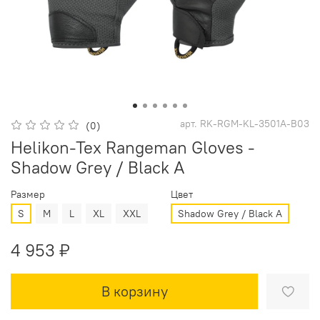
арт.
RK-RGM-KL-3501A-B03
(0)
Helikon-Tex Rangeman Gloves -
Shadow Grey / Black A
Размер
Цвет
S
M
L
XL
XXL
Shadow Grey / Black A
4 953 ₽
В корзину