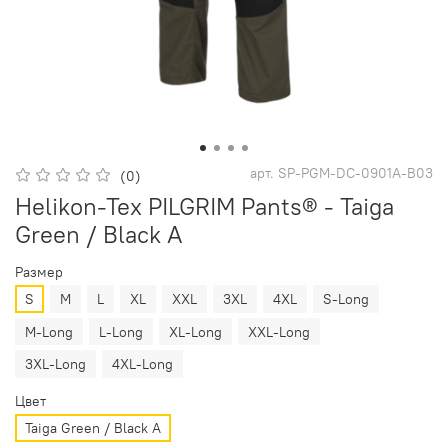
арт.
SP-PGM-DC-0901A-B03
(0)
Helikon-Tex PILGRIM Pants® - Taiga
Green / Black A
Размер
S
M
L
XL
XXL
3XL
4XL
S-Long
M-Long
L-Long
XL-Long
XXL-Long
3XL-Long
4XL-Long
Цвет
Taiga Green / Black A