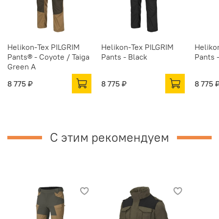
Helikon-Tex PILGRIM
Helikon-Tex PILGRIM
Heliko
Pants® - Coyote / Taiga
Pants - Black
Pants 
Green A
8 775 ₽
8 775 ₽
8 775 
С этим рекомендуем