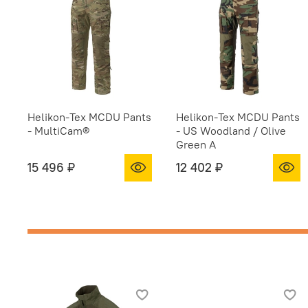
Helikon-Tex MCDU Pants
Helikon-Tex MCDU Pants
- MultiCam®
- US Woodland / Olive
Green A
15 496 ₽
12 402 ₽