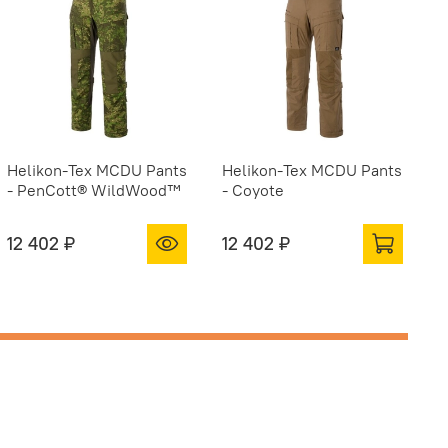
Helikon-Tex MCDU Pants
Helikon-Tex MCDU Pants
- PenCott® WildWood™
- Coyote
12 402 ₽
12 402 ₽