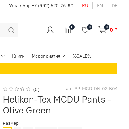
u
WhatsApp +7 (992) 520-26-90
RU
EN
DE
0
0
0
0 ₽
Книги
Мероприятия
%SALE%
арт.
SP-MCD-DN-02-B04
(0)
Helikon-Tex MCDU Pants -
Olive Green
Размер