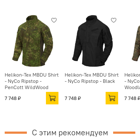
Helikon-Tex MBDU Shirt
Helikon-Tex MBDU Shirt
Heliko
- NyCo Ripstop -
- NyCo Ripstop - Black
- NyCo
PenCott WildWood
Woodl
7 748 ₽
7 748 ₽
7 748 
С этим рекомендуем