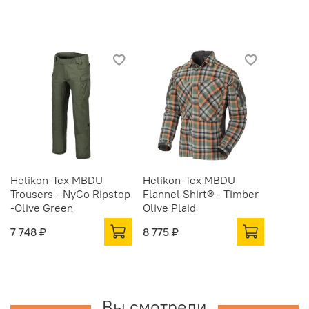
Helikon-Tex MBDU
Helikon-Tex MBDU
Trousers - NyCo Ripstop
Flannel Shirt® - Timber
-Olive Green
Olive Plaid
7 748 ₽
8 775 ₽
Вы смотрели