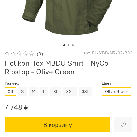
арт.
BL-MBD-NR-02-B02
(0)
Helikon-Tex MBDU Shirt - NyCo
Ripstop - Olive Green
Размер
Цвет
XS
S
M
L
XL
XXL
3XL
Olive Green
7 748 ₽
В корзину