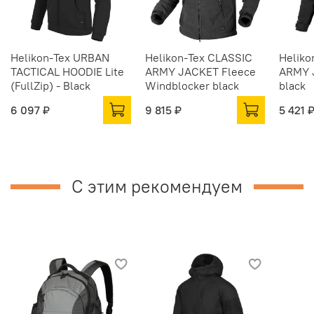
Helikon-Tex URBAN
Helikon-Tex CLASSIC
Heliko
TACTICAL HOODIE Lite
ARMY JACKET Fleece
ARMY 
(FullZip) - Black
Windblocker black
black
6 097 ₽
9 815 ₽
5 421 
С этим рекомендуем