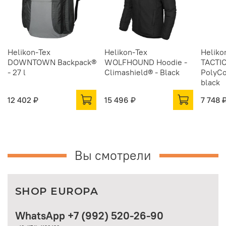
Helikon-Tex
Helikon-Tex
Heliko
DOWNTOWN Backpack®
WOLFHOUND Hoodie -
TACTI
- 27 l
Climashield® - Black
PolyCo
black
12 402 ₽
15 496 ₽
7 748 
Вы смотрели
SHOP EUROPA
WhatsApp +7 (992) 520-26-90