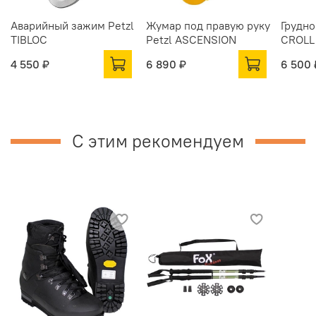
Аварийный зажим Petzl
Жумар под правую руку
Грудно
TIBLOC
Petzl ASCENSION
CROLL
4 550 ₽
6 890 ₽
6 500 
С этим рекомендуем