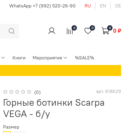
u
WhatsApp +7 (992) 520-26-90
RU
EN
DE
0
0
0
0 ₽
Книги
Мероприятия
%SALE%
арт.
618629
(0)
Горные ботинки Scarpa
VEGA - б/у
Размер