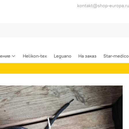
kontakt@shop-europa.r
ение
Helikon-tex
Leguano
На заказ
Star-medico