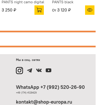
PANTS night camo digital
PANTS black
P
3 250 ₽
3 120 ₽
От
О
Мы в соц. сетях
WhatsApp +7 (992) 520-26-90
+49 (174) 4128429
kontakt@shop-europa.ru