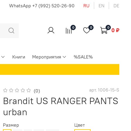
u
WhatsApp +7 (992) 520-26-90
RU
EN
DE
0
0
0
0 ₽
Книги
Мероприятия
%SALE%
арт.
1006-15-S
(0)
Brandit US RANGER PANTS
urban
Размер
Цвет