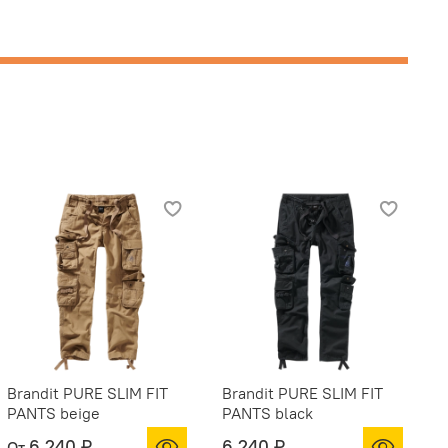
Brandit PURE SLIM FIT
Brandit PURE SLIM FIT
B
PANTS beige
PANTS black
P
6 240 ₽
6 240 ₽
От
О