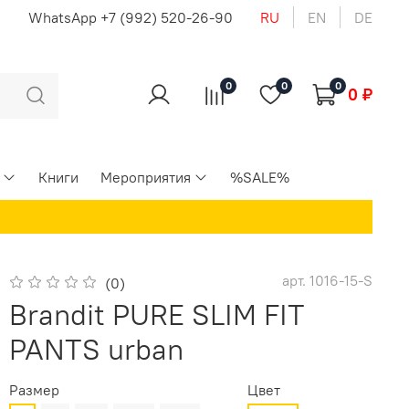
u
WhatsApp +7 (992) 520-26-90
RU
EN
DE
0
0
0
0 ₽
Книги
Мероприятия
%SALE%
арт.
1016-15-S
(0)
Brandit PURE SLIM FIT
PANTS urban
Размер
Цвет