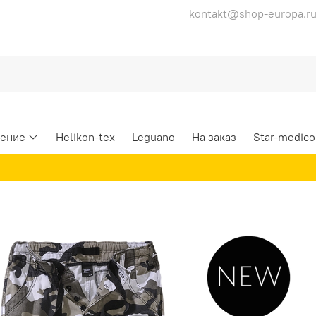
kontakt@shop-europa.r
ение
Helikon-tex
Leguano
На заказ
Star-medico