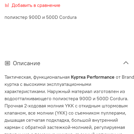
Добавить в сравнение
полиэстер 900D и 500D Cordura
Описание
Тактическая, функциональная
Куртка
Performance
от
Brand
куртка с высокими эксплуатационными
характеристиками. Наружный материал изготовлен из
водоотталкивающего полиэстера 900D и 500D Cordura.
Прочная 2-ходовая молния YKK с откидным штормовым
клапаном, все молнии (YKK) со съемником пуллерами,
дышащая сетчатая подкладка, большой внутренний
карман с обратной застежкой-молнией, регулируемая