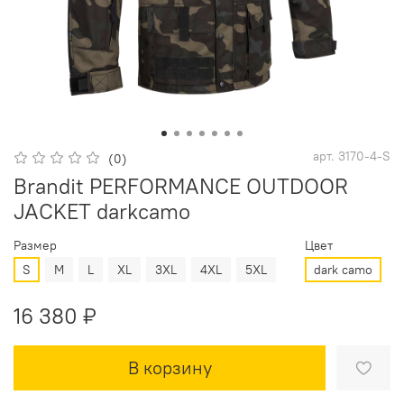
арт.
3170-4-S
(0)
Brandit PERFORMANCE OUTDOOR
JACKET darkcamo
Размер
Цвет
S
M
L
XL
3XL
4XL
5XL
dark camo
16 380 ₽
В корзину