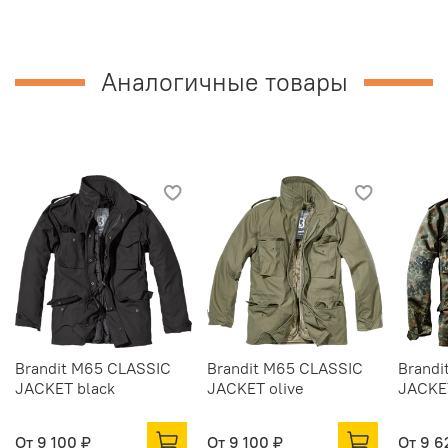
Аналогичные товары
Brandit M65 CLASSIC
Brandit M65 CLASSIC
Brandi
JACKET black
JACKET olive
JACKET
От
9 100 ₽
От
9 100 ₽
От
9 6