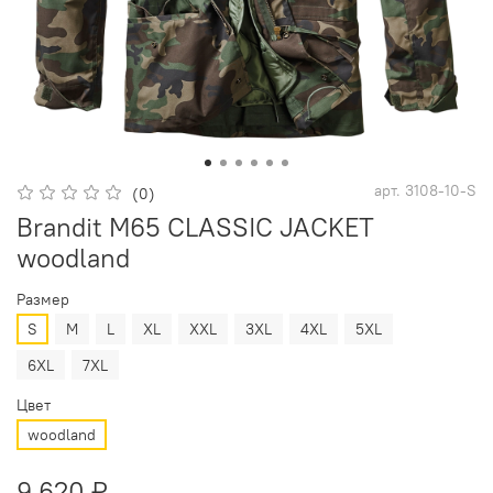
арт.
3108-10-S
(0)
Brandit M65 CLASSIC JACKET
woodland
Размер
S
M
L
XL
XXL
3XL
4XL
5XL
6XL
7XL
Цвет
woodland
9 620 ₽