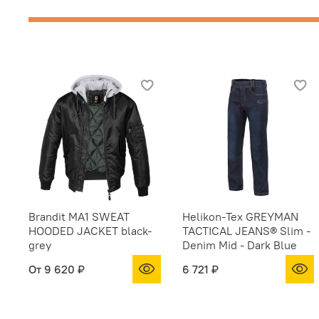
Brandit MA1 SWEAT
Helikon-Tex GREYMAN
HOODED JACKET black-
TACTICAL JEANS® Slim -
grey
Denim Mid - Dark Blue
От
9 620 ₽
6 721 ₽