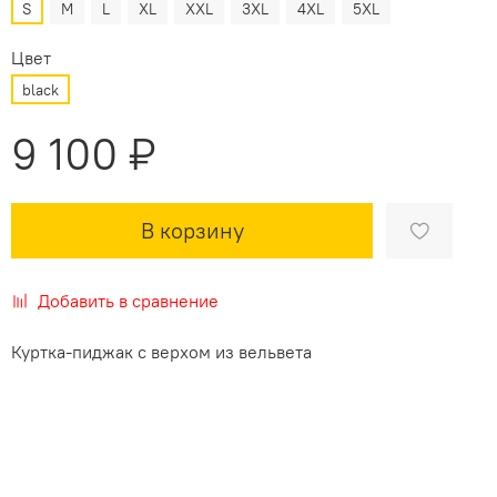
S
M
L
XL
XXL
3XL
4XL
5XL
Цвет
black
9 100 ₽
В корзину
Добавить в сравнение
Куртка-пиджак с верхом из вельвета