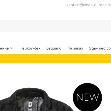
kontakt@shop-europa.r
ение
Helikon-tex
Leguano
На заказ
Star-medico