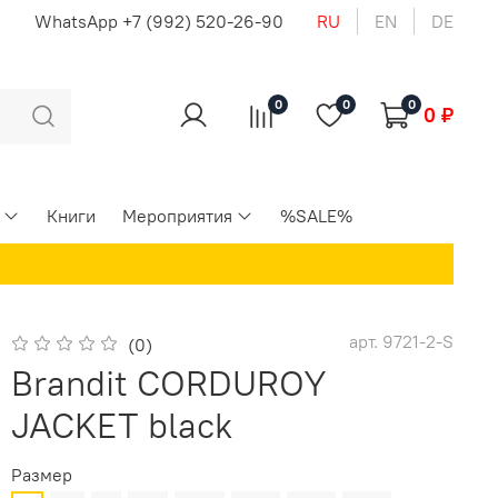
u
WhatsApp +7 (992) 520-26-90
RU
EN
DE
0
0
0
0 ₽
Книги
Мероприятия
%SALE%
арт.
9721-2-S
(0)
Brandit CORDUROY
JACKET black
Размер