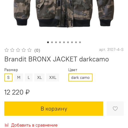
арт.
3107-4-S
(0)
Brandit BRONX JACKET darkcamo
Размер
Цвет
S
M
L
XL
XXL
dark camo
12 220 ₽
В корзину
Добавить в сравнение