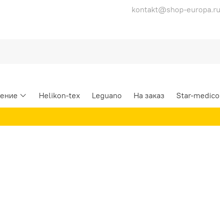
kontakt@shop-europa.r
ение
Helikon-tex
Leguano
На заказ
Star-medico