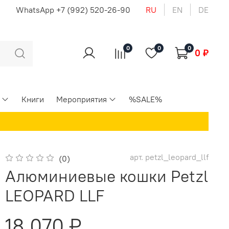
u
WhatsApp +7 (992) 520-26-90
RU
EN
DE
0
0
0
0 ₽
Книги
Мероприятия
%SALE%
арт.
petzl_leopard_llf
(0)
Алюминиевые кошки Petzl
LEOPARD LLF
18 070 ₽