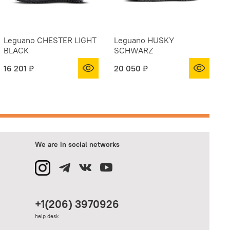
Leguano CHESTER LIGHT
Leguano HUSKY
L
BLACK
SCHWARZ
16 201 ₽
20 050 ₽
1
We are in social networks
+1(206) 3970926
help desk