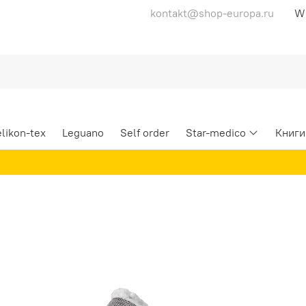
kontakt@shop-europa.ru
likon-tex
Leguano
Self order
Star-medico
Книги