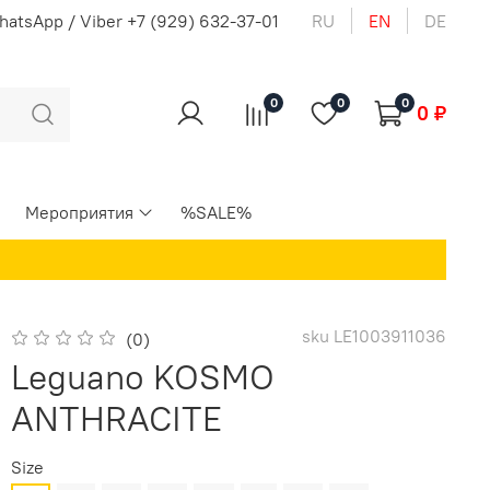
WhatsApp / Viber +7 (929) 632-37-01
RU
EN
DE
0
0
0
0 ₽
Мероприятия
%SALE%
sku
LE1003911036
(0)
Leguano KOSMO
ANTHRACITE
Size