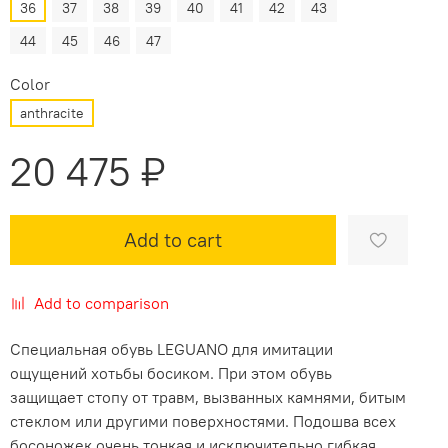
36
37
38
39
40
41
42
43
44
45
46
47
Color
anthracite
20 475 ₽
Add to cart
Add to comparison
Специальная обувь LEGUANO для имитации
ощущений хотьбы босиком. При этом обувь
защищает стопу от травм, вызванных камнями, битым
стеклом или другими поверхностями. Подошва всех
босоножек очень тонкая и исключительно гибкая.