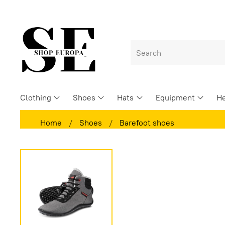
Clothing
Shoes
Hats
Equipment
He
Home
Shoes
Barefoot shoes