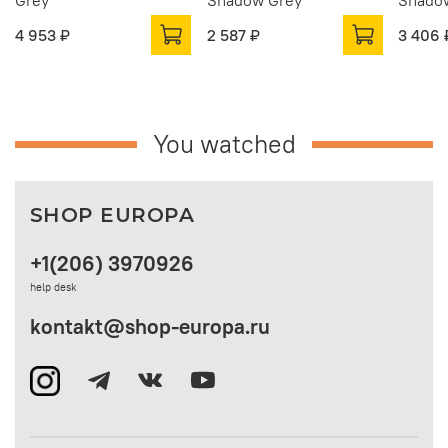
Grey
Shadow Grey
Shado
4 953 ₽
2 587 ₽
3 406 
You watched
SHOP EUROPA
+1(206) 3970926
help desk
kontakt@shop-europa.ru