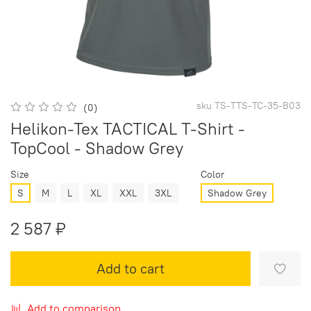
sku
TS-TTS-TC-35-B03
(0)
Helikon-Tex TACTICAL T-Shirt -
TopCool - Shadow Grey
Size
Color
S
M
L
XL
XXL
3XL
Shadow Grey
2 587 ₽
Add to cart
Add to comparison