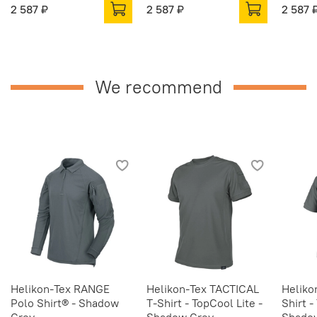
2 587 ₽
2 587 ₽
2 587 
We recommend
Helikon-Tex RANGE
Helikon-Tex TACTICAL
Heliko
Polo Shirt® - Shadow
T-Shirt - TopCool Lite -
Shirt -